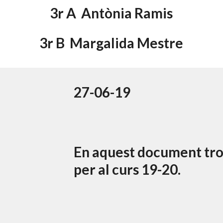
3r A  Antònia Ramis
3r B  Margalida Mestre
27-06-19
En aquest document troba
per al curs 19-20.