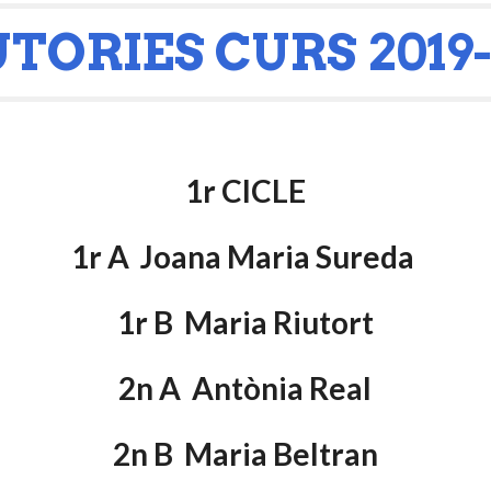
TORIES CURS 2019
1r CICLE
1r A  Joana Maria Sureda 
1r B  Maria Riutort
2n A  Antònia Real
2n B  Maria Beltran