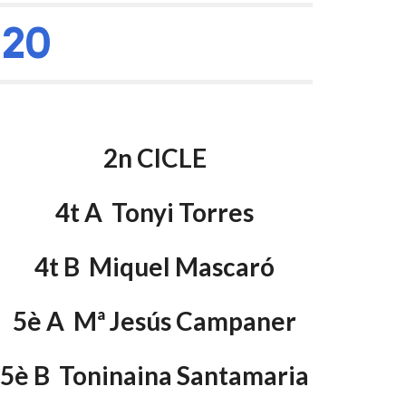
-20
2n CICLE
4t A  Tonyi Torres
4t B  Miquel Mascaró
5è A  Mª Jesús Campaner
5è B  Toninaina Santamaria