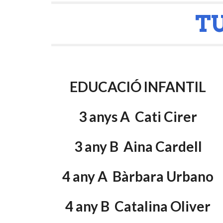
TU
EDUCACIÓ INFANTIL
3 anys A  Cati Cirer
3 any B  Aina Cardell
4 any A  Bàrbara Urbano
4 any B  Catalina Oliver