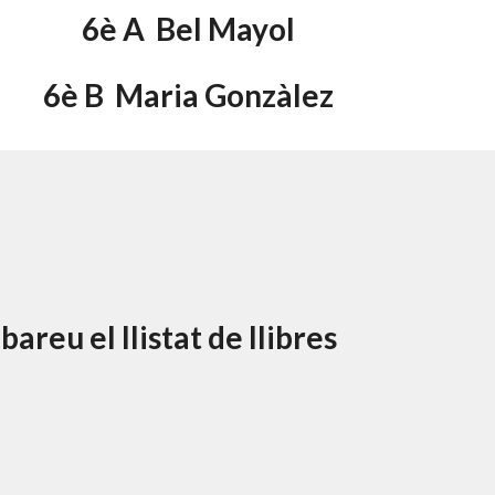
6è A  Bel Mayol
6è B  Maria Gonzàlez
reu el llistat de llibres 